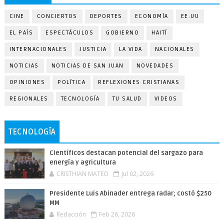
CINE
CONCIERTOS
DEPORTES
ECONOMÍA
EE.UU
EL PAÍS
ESPECTÁCULOS
GOBIERNO
HAITÍ
INTERNACIONALES
JUSTICIA
LA VIDA
NACIONALES
NOTICIAS
NOTICIAS DE SAN JUAN
NOVEDADES
OPINIONES
POLÍTICA
REFLEXIONES CRISTIANAS
REGIONALES
TECNOLOGÍA
TU SALUD
VIDEOS
TECNOLOGÍA
Científicos destacan potencial del sargazo para
energía y agricultura
CRISTHIAN MATEO
Jul 02, 2026
Presidente Luis Abinader entrega radar; costó $250
MM
Redacción
Feb 26, 2026