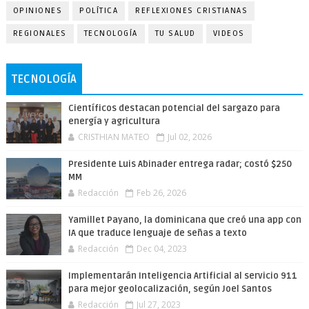
OPINIONES
POLÍTICA
REFLEXIONES CRISTIANAS
REGIONALES
TECNOLOGÍA
TU SALUD
VIDEOS
TECNOLOGÍA
Científicos destacan potencial del sargazo para
energía y agricultura
CRISTHIAN MATEO
Jul 02, 2026
Presidente Luis Abinader entrega radar; costó $250
MM
Redacción
Feb 26, 2026
Yamillet Payano, la dominicana que creó una app con
IA que traduce lenguaje de señas a texto
Redacción
Dec 04, 2023
Implementarán Inteligencia Artificial al servicio 911
para mejor geolocalización, según Joel Santos
Redacción
Jul 27, 2023