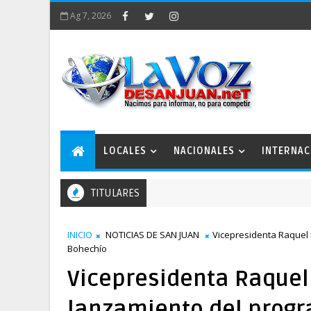
Ag 7, 2026
LOCALES
NACIONALES
INTERNAC
TITULARES
tégico San Juan 2050 conforma comisiones de trabajo
INICIO
NOTICIAS DE SAN JUAN
Vicepresidenta Raquel
Bohechío
Vicepresidenta Raque
lanzamiento del prog