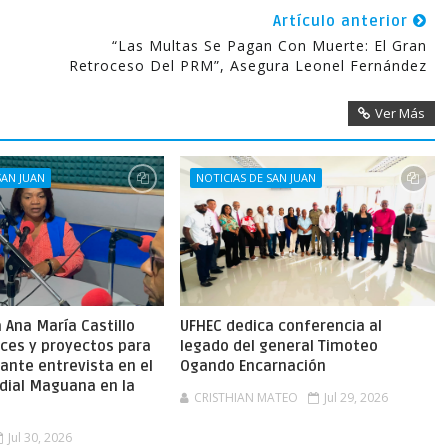
Artículo anterior
“Las Multas Se Pagan Con Muerte: El Gran
Retroceso Del PRM”, Asegura Leonel Fernández
Ver Más
SAN JUAN
NOTICIAS DE SAN JUAN
Ana María Castillo
UFHEC dedica conferencia al
nces y proyectos para
legado del general Timoteo
ante entrevista en el
Ogando Encarnación
dial Maguana en la
CRISTHIAN MATEO
Jul 29, 2026
Jul 30, 2026