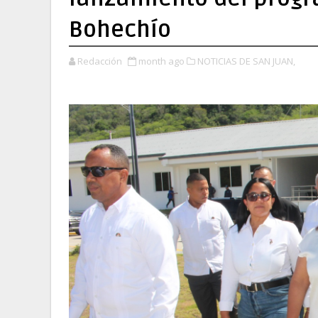
Bohechío
Redacción
month ago
NOTICIAS DE SAN JUAN,