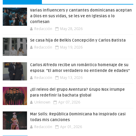
Varias influencers y cantantes dominicanas aceptan
a Dios en sus vidas, se les ve en iglesias o lo
confiesan
Redacción
May 28, 2026
Se casa hija de Belkis Concepción y Carlos Batista
Redacción
May 19, 2026
Carlos Alfredo recibe un romántico homenaje de su
esposa: “El amor verdadero no entiende de edades”
Redacción
May 13, 2026
¿El relevo del grupo Aventura? Grupo Nox irrumpe
para redefinir la bachata global
Unknown
Apr 07, 2026
Mar Solís: República Dominicana ha inspirado casi
todas mis canciones
Redacción
Apr 01, 2026