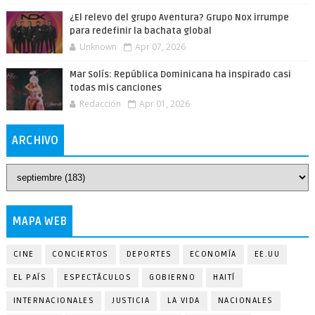
¿El relevo del grupo Aventura? Grupo Nox irrumpe
para redefinir la bachata global
Unknown
Apr 07, 2026
Mar Solís: República Dominicana ha inspirado casi
todas mis canciones
Redacción
Apr 01, 2026
ARCHIVO
MAPA WEB
CINE
CONCIERTOS
DEPORTES
ECONOMÍA
EE.UU
EL PAÍS
ESPECTÁCULOS
GOBIERNO
HAITÍ
INTERNACIONALES
JUSTICIA
LA VIDA
NACIONALES