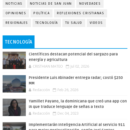
NOTICIAS
NOTICIAS DE SAN JUAN
NOVEDADES
OPINIONES
POLÍTICA
REFLEXIONES CRISTIANAS
REGIONALES
TECNOLOGÍA
TU SALUD
VIDEOS
TECNOLOGÍA
Científicos destacan potencial del sargazo para
energía y agricultura
CRISTHIAN MATEO
Jul 02, 2026
Presidente Luis Abinader entrega radar; costó $250
MM
Redacción
Feb 26, 2026
Yamillet Payano, la dominicana que creó una app con
IA que traduce lenguaje de señas a texto
Redacción
Dec 04, 2023
Implementarán Inteligencia Artificial al servicio 911