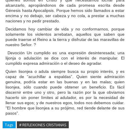
quiénes somos en Cristo y que necesitamos luchar para
alcanzarlo, apropiándonos de cada promesa escrita desde
Génesis hasta Apocalipsis. Porque hemos sido llamados a estar
encima y no debajo, ser cabeza y no cola, a prestar a muchas
naciones y no pedir prestado.
Decidamos hoy cambiar de vida y no conformarnos, porque
solamente los violentos arrebatan, aquellos que saben que
puede traerse el Reino a la tierra y disfrutar de las maravillas de
nuestro Señor. ?
Devoción Un cumplido es una expresión desinteresada; una
lijonja o adulación se dice con el interés de manipular. El
cumplido expresa admiración o el deseo de agradar.
Quien lisonjea o adula siempre busca su propio interés, y es
capaz de “acuchillar a espaldas”. Quien siente admiración
genuina, podría estar en las buenas y en las malas; quien
lisonjea, sólo cuando puede obtener un beneficio. Es fácil
discernir entre uno y otro, pero la razón por la que obviamos
hacerlo sin poner límites al adulador, es por la necesidad de
llenar sus egos; y de nuestros egos, todos nos debemos cuidar.
“El hombre que lisonjea a su prójimo, red tiende delante de sus
pasos”.
Tags
# REFLEXIONES CRISTIANAS