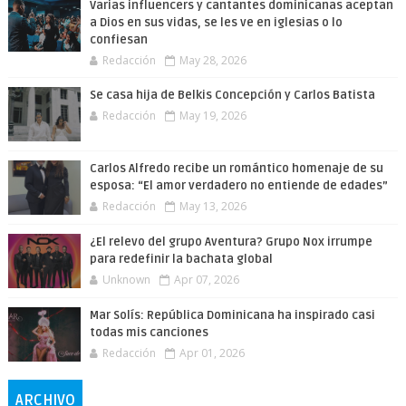
Varias influencers y cantantes dominicanas aceptan
a Dios en sus vidas, se les ve en iglesias o lo
confiesan
Redacción
May 28, 2026
Se casa hija de Belkis Concepción y Carlos Batista
Redacción
May 19, 2026
Carlos Alfredo recibe un romántico homenaje de su
esposa: “El amor verdadero no entiende de edades”
Redacción
May 13, 2026
¿El relevo del grupo Aventura? Grupo Nox irrumpe
para redefinir la bachata global
Unknown
Apr 07, 2026
Mar Solís: República Dominicana ha inspirado casi
todas mis canciones
Redacción
Apr 01, 2026
ARCHIVO