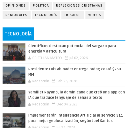
OPINIONES
POLÍTICA
REFLEXIONES CRISTIANAS
REGIONALES
TECNOLOGÍA
TU SALUD
VIDEOS
TECNOLOGÍA
Científicos destacan potencial del sargazo para
energía y agricultura
CRISTHIAN MATEO
Jul 02, 2026
Presidente Luis Abinader entrega radar; costó $250
MM
Redacción
Feb 26, 2026
Yamillet Payano, la dominicana que creó una app con
IA que traduce lenguaje de señas a texto
Redacción
Dec 04, 2023
Implementarán Inteligencia Artificial al servicio 911
para mejor geolocalización, según Joel Santos
Redacción
Jul 27, 2023