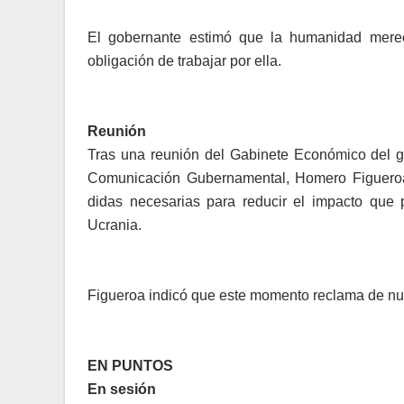
El gobernante estimó que la humanidad merece
obligación de trabajar por ella.
Reunión
Tras una reunión del Ga­binete Económico del go­
Comunicación Guberna­mental, Homero Figueroa,
didas necesarias para redu­cir el impacto que p
Ucrania.
Figueroa indicó que este mo­mento reclama de nue
EN PUNTOS
En sesión