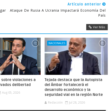
Artículo anterior
igar
Ataque De Rusia A Ucrania Impactará Economía Del
País
Ver Más
NACIONALES
a sobre violaciones a
Tejada destaca que la Autopista
ivados delibertad
del Ámbar fortalecerá el
desarrollo económico y la
Aug 05, 2026
seguridad vial en la región Norte
Redacción
Jul 28, 2026