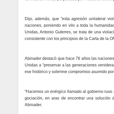
Dijo, además, que “esta agresión unilateral vio
naciones, poniendo en vi­lo a toda la humanidad
Unidas, Antonio Guterres, se trata de una violació
consistente con los princi­pios de la Carta de la 
Abinader destacó que ha­ce 76 años las nacione
Unidas a “preservar a las generaciones venidera
ese histórico y solemne compromiso asumido por t
“Hacemos un enérgico lla­mado al gobierno ruso a 
gociación, en aras de en­contrar una solución di
Abinader.