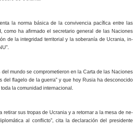
lenta la norma básica de la con­vivencia pacífica entre las
, co­mo ha afirmado el secreta­rio general de las Naciones
n de la integridad territorial y la soberanía de Ucrania, in­
ONU”.
s del mundo se comprometieron en la Carta de las Naciones
s del flagelo de la guerra” y que hoy Rusia ha desconoci­do
oda la comunidad interna­cional.
re­tirar sus tropas de Ucrania y a retornar a la mesa de ne­
plo­mática al conflicto”, cita la declaración del presidente