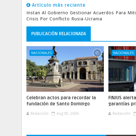
Artículo más reciente
Instan Al Gobierno Gestionar Acuerdos Para Mit
Crisis Por Conflicto Rusia-Ucrania
PUBLICACIÓN RELACIONADA
NACIONALES
NACIONALES
Celebran actos para recordar la
FINJUS alert
fundación de Santo Domingo
garantías pr
Redacción
Aug 05, 2026
Redacción