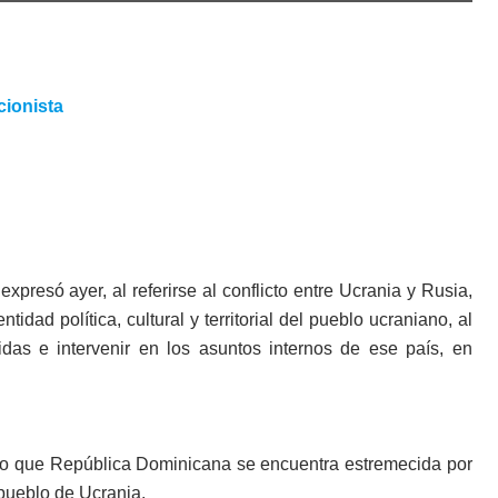
expresó ayer, al re­ferirse al conflicto entre Ucrania y Rusia,
tidad política, cultural y territo­rial del pueblo ucraniano, al
­cidas e intervenir en los asuntos internos de ese país, en
dijo que República Dominica­na se encuentra estreme­cida por
 pueblo de Ucrania.