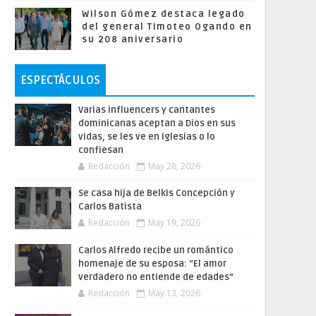
Wilson Gómez destaca legado
del general Timoteo Ogando en
su 208 aniversario
ESPECTÁCULOS
Varias influencers y cantantes
dominicanas aceptan a Dios en sus
vidas, se les ve en iglesias o lo
confiesan
Redacción
May 28, 2026
Se casa hija de Belkis Concepción y
Carlos Batista
Redacción
May 19, 2026
Carlos Alfredo recibe un romántico
homenaje de su esposa: “El amor
verdadero no entiende de edades”
Redacción
May 13, 2026