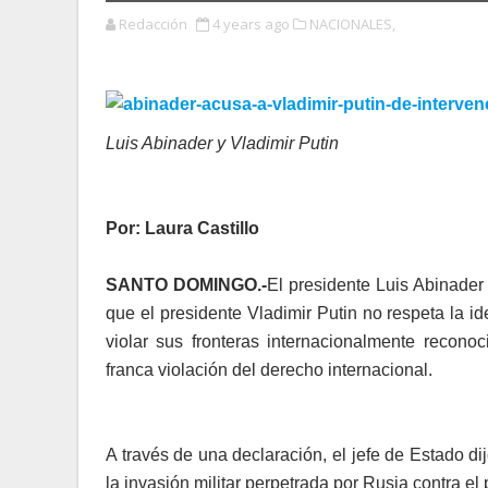
Redacción
4 years ago
NACIONALES,
Luis Abinader y Vladimir Putin
Por: Laura Castillo
SANTO DOMINGO.-
El presidente Luis Abina­der 
que el presidente Vladimir Pu­tin no respeta la iden
violar sus fronteras in­ternacionalmente recono
franca violación del derecho internacional.
A través de una declara­ción, el jefe de Estado 
la invasión militar perpetrada por Rusia contra el