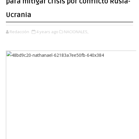
para mitigar crisis por conflicto Rusia-
Ucrania
Redacción
4 years ago
NACIONALES,