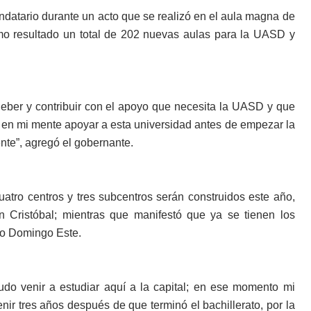
andatario durante un acto que se realizó en el aula magna de
mo resultado un total de 202 nuevas aulas para la UASD y
e­ber y contribuir con el apo­yo que necesita la UASD y que
ba en mi mente apoyar a esta universidad antes de empezar la
ente”, agregó el gobernante.
atro centros y tres sub­centros serán construi­dos este año,
 Cristóbal; mientras que manifestó que ya se tienen los
to Domingo Este.
­do venir a estudiar aquí a la capital; en ese momento mi
e­nir tres años después de que terminó el bachillerato, por la