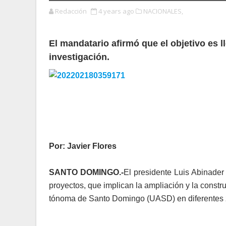
Redacción
4 years ago
NACIONALES,
El mandatario afirmó que el objetivo es ll
investigación.
Por: Javier Flores
SANTO DOMINGO.-
El presidente Luis Abina­de
proyectos, que implican la amplia­ción y la constr
tónoma de Santo Domin­go (UASD) en diferentes z