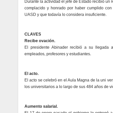
Durante la actividad el jefe de Estado recibió un r
complacido y honra­do por haber cumplido con
UASD y que todavía lo con­sidera insuficiente.
CLAVES
Recibe ovación.
El presidente Abinader recibió a su llegada 
empleados, profe­sores y estudiantes.
El acto.
El acto se celebró en el Aula Magna de la uni ve
los universitarios a lo largo de sus 484 años de vi
Aumento salarial.
El 17 de enero pasado el gobierno le entregó a