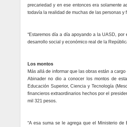
precariedad y en ese en­tonces era solamente aq
todavía la realidad de mu­chas de las personas y 
“Estaremos día a día apoyando a la UASD, por
desarrollo social y económico real de la Repú­bli
Los montos
Más allá de informar que las obras están a cargo d
Abinader no dio a conocer los montos de es­tas
Educación Superior, Ciencia y Tecnología (Mes­c
financieros extraor­dinarios hechos por el pre­si
mil 321 pesos.
“A esa suma se le agrega que el Ministerio de 