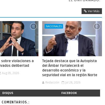
Ver Más
NACIONALES
a sobre violaciones a
Tejada destaca que la Autopista
ivados delibertad
del Ámbar fortalecerá el
desarrollo económico y la
Aug 05, 2026
seguridad vial en la región Norte
Redacción
Jul 28, 2026
DISQUS
FACEBOOK
Y COMENTARIOS.: