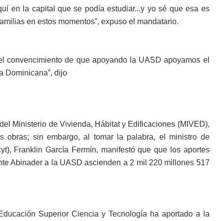
uí en la capital que se podía estudiar...y yo sé que esa es
fa­milias en estos momentos”, expuso el mandatario.
 el convencimiento de que apoyando la UASD apoya­mos el
ca Dominicana”, dijo
el Ministerio de Vivienda, Há­bitat y Edificaciones (MI­VED),
 obras; sin embargo, al tomar la palabra, el minis­tro de
yt), Franklin García Fer­mín, manifestó que que los aportes
dente Abinader a la UASD ascienden a 2 mil 220 millo­nes 517
Edu­cación Superior Ciencia y Tecnología ha aportado a la