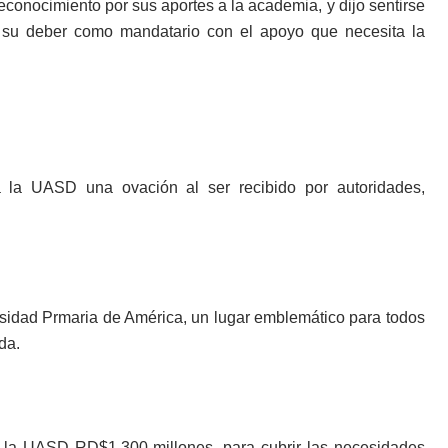
eco­nocimiento por sus aportes a la academia, y dijo sen­tirse
 su deber como mandatario con el apoyo que necesita la
a la UASD una ovación al ser recibido por autorida­des,
rsidad Prmaria de América, un lugar em­blemático para todos
da.
 la UASD RD$1,300 millo­nes, para cubrir las ne­cesidades