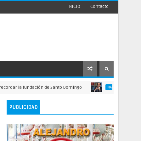
INICIO
Contacto
r la fundación de Santo Domingo
FINJUS alert
NACIONALES
PUBLICIDAD