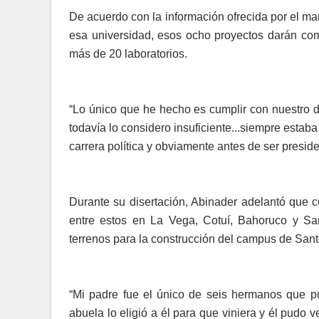
De acuerdo con la in­formación ofrecida por el m
esa univer­sidad, esos ocho proyectos darán co
más de 20 laboratorios.
“Lo único que he hecho es cumplir con nuestro d
todavía lo considero insuficiente...siempre es­ta
carrera políti­ca y obviamente antes de ser presid
Durante su disertación, Abinader adelantó que cu
entre estos en La Vega, Cotuí, Bahoruco y San
terrenos para la cons­trucción del campus de San
“Mi padre fue el único de seis hermanos que pu
abuela lo eligió a él pa­ra que viniera y él pudo v