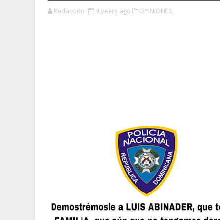
Redacción
4 years ago
OPINIONES,