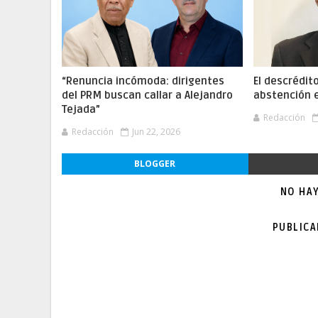
“Renuncia incómoda: dirigentes
El descrédito
del PRM buscan callar a Alejandro
abstención e
Tejada”
Redacción
Redacción
Jun 22, 2026
BLOGGER
NO HA
PUBLIC