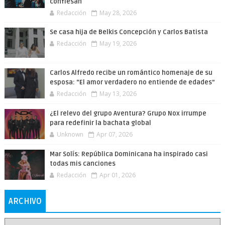
confiesan
Redacción
May 28, 2026
Se casa hija de Belkis Concepción y Carlos Batista
Redacción
May 19, 2026
Carlos Alfredo recibe un romántico homenaje de su
esposa: “El amor verdadero no entiende de edades”
Redacción
May 13, 2026
¿El relevo del grupo Aventura? Grupo Nox irrumpe
para redefinir la bachata global
Unknown
Apr 07, 2026
Mar Solís: República Dominicana ha inspirado casi
todas mis canciones
Redacción
Apr 01, 2026
ARCHIVO