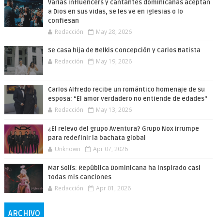
Varias influencers y cantantes dominicanas aceptan
a Dios en sus vidas, se les ve en iglesias o lo
confiesan
Redacción
May 28, 2026
Se casa hija de Belkis Concepción y Carlos Batista
Redacción
May 19, 2026
Carlos Alfredo recibe un romántico homenaje de su
esposa: “El amor verdadero no entiende de edades”
Redacción
May 13, 2026
¿El relevo del grupo Aventura? Grupo Nox irrumpe
para redefinir la bachata global
Unknown
Apr 07, 2026
Mar Solís: República Dominicana ha inspirado casi
todas mis canciones
Redacción
Apr 01, 2026
ARCHIVO