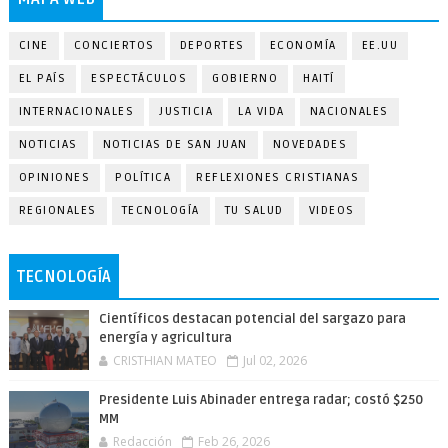
CINE
CONCIERTOS
DEPORTES
ECONOMÍA
EE.UU
EL PAÍS
ESPECTÁCULOS
GOBIERNO
HAITÍ
INTERNACIONALES
JUSTICIA
LA VIDA
NACIONALES
NOTICIAS
NOTICIAS DE SAN JUAN
NOVEDADES
OPINIONES
POLÍTICA
REFLEXIONES CRISTIANAS
REGIONALES
TECNOLOGÍA
TU SALUD
VIDEOS
TECNOLOGÍA
Científicos destacan potencial del sargazo para
energía y agricultura
CRISTHIAN MATEO
Jul 02, 2026
Presidente Luis Abinader entrega radar; costó $250
MM
Redacción
Feb 26, 2026