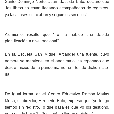
Santo Domingo Nor­te, Juan Bautista Brito, declaró que
“los libros no están llegando acompa­ñados de registros,
ya las clases se acaban y segui­mos sin ellos”.
Asimismo, resaltó que “no ha habido una debi­da
planificación a nivel nacional”.
En la Escuela San Mi­guel Arcángel una fuen­te, cuyo
nombre se man­tiene en el anonimato, ha reportado que
desde ini­cios de la pandemia no han tenido dicho mate­
rial.
De igual forma, en el Centro Educativo Ramón Matías
Mella, su director, Heriberto Brito, expresó que “yo tengo
tiempo sin registro, lo que pasa es que yo los gestiono,
pero desde hace 2 años aquí no llegan registros”.