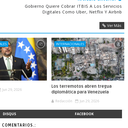
Gobierno Quiere Cobrar ITBIS A Los Servicios
Digitales Como Uber, Netflix Y Airbnb
Ver Más
ALES
INTERNACIONALES
Los terremotos abren tregua
Jun 29, 2026
diplomática para Venezuela
Redacción
Jun 29, 2026
DISQUS
FACEBOOK
Y COMENTARIOS.: