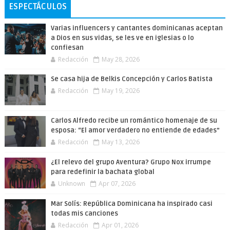
ESPECTÁCULOS
Varias influencers y cantantes dominicanas aceptan
a Dios en sus vidas, se les ve en iglesias o lo
confiesan
Redacción
May 28, 2026
Se casa hija de Belkis Concepción y Carlos Batista
Redacción
May 19, 2026
Carlos Alfredo recibe un romántico homenaje de su
esposa: “El amor verdadero no entiende de edades”
Redacción
May 13, 2026
¿El relevo del grupo Aventura? Grupo Nox irrumpe
para redefinir la bachata global
Unknown
Apr 07, 2026
Mar Solís: República Dominicana ha inspirado casi
todas mis canciones
Redacción
Apr 01, 2026