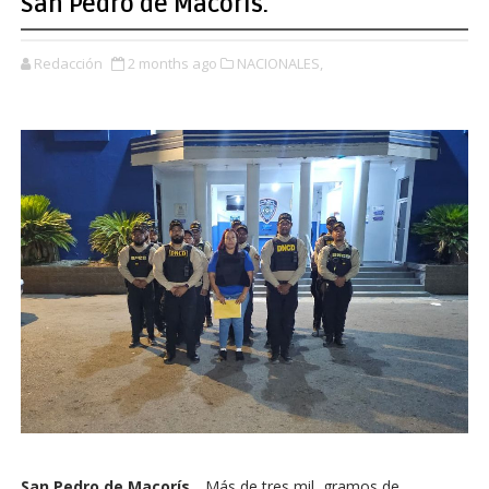
San Pedro de Macorís.
Redacción
2 months ago
NACIONALES,
San Pedro de Macorís._
Más de tres mil gramos de