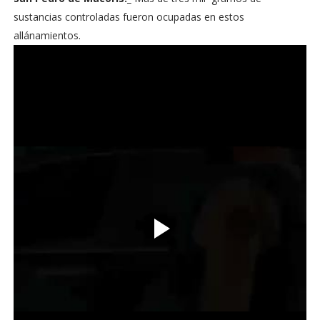
sustancias controladas fueron ocupadas en estos
allánamientos.