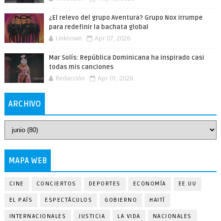
¿El relevo del grupo Aventura? Grupo Nox irrumpe
para redefinir la bachata global
Unknown
Apr 07, 2026
Mar Solís: República Dominicana ha inspirado casi
todas mis canciones
Redacción
Apr 01, 2026
ARCHIVO
MAPA WEB
CINE
CONCIERTOS
DEPORTES
ECONOMÍA
EE.UU
EL PAÍS
ESPECTÁCULOS
GOBIERNO
HAITÍ
INTERNACIONALES
JUSTICIA
LA VIDA
NACIONALES