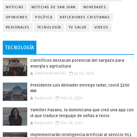
NOTICIAS
NOTICIAS DE SAN JUAN
NOVEDADES
OPINIONES
POLÍTICA
REFLEXIONES CRISTIANAS
REGIONALES
TECNOLOGÍA
TU SALUD
VIDEOS
TECNOLOGÍA
Científicos destacan potencial del sargazo para
energía y agricultura
CRISTHIAN MATEO
Jul 02, 2026
Presidente Luis Abinader entrega radar; costó $250
MM
Redacción
Feb 26, 2026
Yamillet Payano, la dominicana que creó una app con
IA que traduce lenguaje de señas a texto
Redacción
Dec 04, 2023
Implementarán Inteligencia Artificial al servicio 911