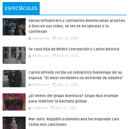
ESPECTÁCULOS
Varias influencers y cantantes dominicanas aceptan
a Dios en sus vidas, se les ve en iglesias o lo
confiesan
Redacción
May 28, 2026
Se casa hija de Belkis Concepción y Carlos Batista
Redacción
May 19, 2026
Carlos Alfredo recibe un romántico homenaje de su
esposa: “El amor verdadero no entiende de edades”
Redacción
May 13, 2026
¿El relevo del grupo Aventura? Grupo Nox irrumpe
para redefinir la bachata global
Unknown
Apr 07, 2026
Mar Solís: República Dominicana ha inspirado casi
todas mis canciones