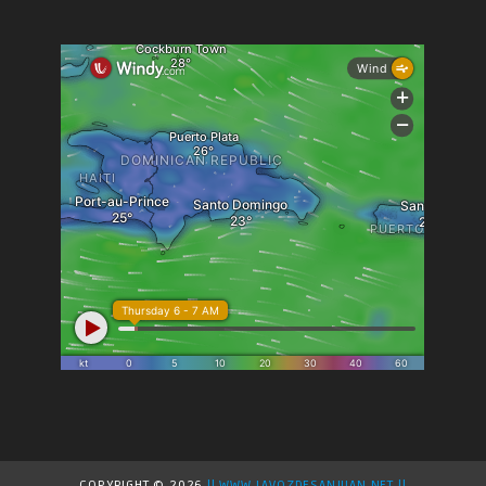
COPYRIGHT ©
2026
|| WWW.LAVOZDESANJUAN.NET ||