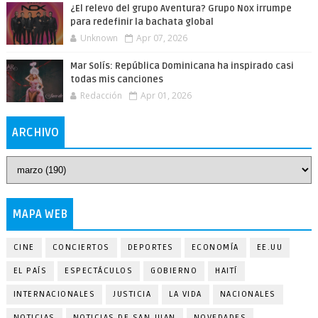
¿El relevo del grupo Aventura? Grupo Nox irrumpe
para redefinir la bachata global
Unknown
Apr 07, 2026
Mar Solís: República Dominicana ha inspirado casi
todas mis canciones
Redacción
Apr 01, 2026
ARCHIVO
MAPA WEB
CINE
CONCIERTOS
DEPORTES
ECONOMÍA
EE.UU
EL PAÍS
ESPECTÁCULOS
GOBIERNO
HAITÍ
INTERNACIONALES
JUSTICIA
LA VIDA
NACIONALES
NOTICIAS
NOTICIAS DE SAN JUAN
NOVEDADES