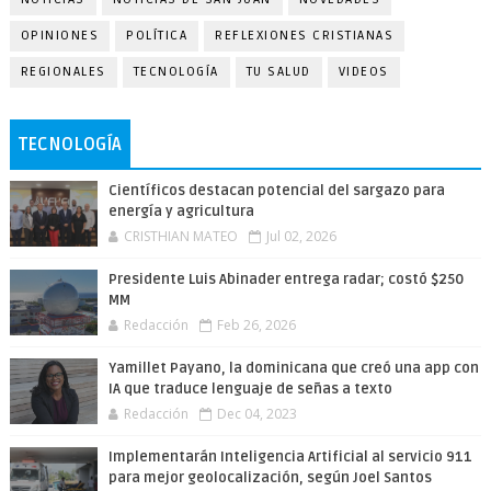
OPINIONES
POLÍTICA
REFLEXIONES CRISTIANAS
REGIONALES
TECNOLOGÍA
TU SALUD
VIDEOS
TECNOLOGÍA
Científicos destacan potencial del sargazo para
energía y agricultura
CRISTHIAN MATEO
Jul 02, 2026
Presidente Luis Abinader entrega radar; costó $250
MM
Redacción
Feb 26, 2026
Yamillet Payano, la dominicana que creó una app con
IA que traduce lenguaje de señas a texto
Redacción
Dec 04, 2023
Implementarán Inteligencia Artificial al servicio 911
para mejor geolocalización, según Joel Santos