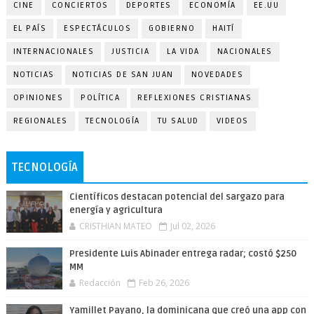
CINE
CONCIERTOS
DEPORTES
ECONOMÍA
EE.UU
EL PAÍS
ESPECTÁCULOS
GOBIERNO
HAITÍ
INTERNACIONALES
JUSTICIA
LA VIDA
NACIONALES
NOTICIAS
NOTICIAS DE SAN JUAN
NOVEDADES
OPINIONES
POLÍTICA
REFLEXIONES CRISTIANAS
REGIONALES
TECNOLOGÍA
TU SALUD
VIDEOS
TECNOLOGÍA
Científicos destacan potencial del sargazo para
energía y agricultura
CRISTHIAN MATEO
Jul 02, 2026
Presidente Luis Abinader entrega radar; costó $250
MM
Redacción
Feb 26, 2026
Yamillet Payano, la dominicana que creó una app con