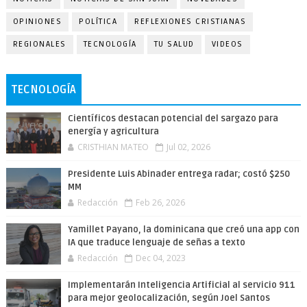
OPINIONES
POLÍTICA
REFLEXIONES CRISTIANAS
REGIONALES
TECNOLOGÍA
TU SALUD
VIDEOS
TECNOLOGÍA
Científicos destacan potencial del sargazo para
energía y agricultura
CRISTHIAN MATEO
Jul 02, 2026
Presidente Luis Abinader entrega radar; costó $250
MM
Redacción
Feb 26, 2026
Yamillet Payano, la dominicana que creó una app con
IA que traduce lenguaje de señas a texto
Redacción
Dec 04, 2023
Implementarán Inteligencia Artificial al servicio 911
para mejor geolocalización, según Joel Santos