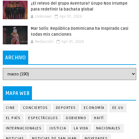
¿El relevo del grupo Aventura? Grupo Nox irrumpe
para redefinir la bachata global
Unknown
Apr 07, 2026
Mar Solís: República Dominicana ha inspirado casi
todas mis canciones
Redacción
Apr 01, 2026
ARCHIVO
MAPA WEB
CINE
CONCIERTOS
DEPORTES
ECONOMÍA
EE.UU
EL PAÍS
ESPECTÁCULOS
GOBIERNO
HAITÍ
INTERNACIONALES
JUSTICIA
LA VIDA
NACIONALES
NOTICIAS
NOTICIAS DE SAN JUAN
NOVEDADES