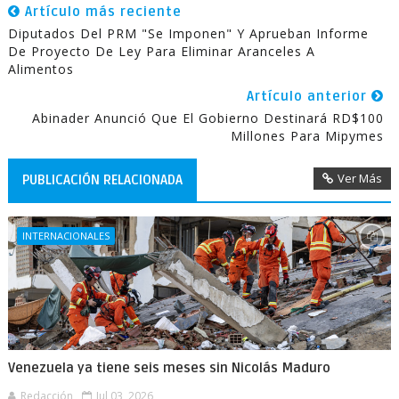
Artículo más reciente
Diputados Del PRM "se Imponen" Y Aprueban Informe
De Proyecto De Ley Para Eliminar Aranceles A
Alimentos
Artículo anterior
Abinader Anunció Que El Gobierno Destinará RD$100
Millones Para Mipymes
Ver Más
PUBLICACIÓN RELACIONADA
INTERNACIONALES
Venezuela ya tiene seis meses sin Nicolás Maduro
Redacción
Jul 03, 2026