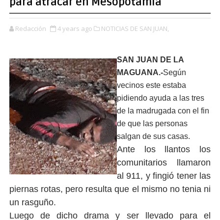
para atracar en Mesopotamia
Redacción
4 years ago
NOTICIAS DE SAN JUAN,
SAN JUAN DE LA
MAGUANA.-
Según
vecinos este estaba
pidiendo ayuda a las tres
de la madrugada con el fin
de que las personas
salgan de sus casas.
Ante los llantos los
comunitarios llamaron
al 911, y fingió tener las
piernas rotas, pero resulta que el mismo no tenia ni
un rasguño.
Luego de dicho drama y ser llevado para el