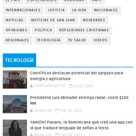
EL PAÍS
ESPECTÁCULOS
GOBIERNO
HAITÍ
INTERNACIONALES
JUSTICIA
LA VIDA
NACIONALES
NOTICIAS
NOTICIAS DE SAN JUAN
NOVEDADES
OPINIONES
POLÍTICA
REFLEXIONES CRISTIANAS
REGIONALES
TECNOLOGÍA
TU SALUD
VIDEOS
TECNOLOGÍA
Científicos destacan potencial del sargazo para
energía y agricultura
CRISTHIAN MATEO
Jul 02, 2026
Presidente Luis Abinader entrega radar; costó $250
MM
Redacción
Feb 26, 2026
Yamillet Payano, la dominicana que creó una app con
IA que traduce lenguaje de señas a texto
Redacción
Dec 04, 2023