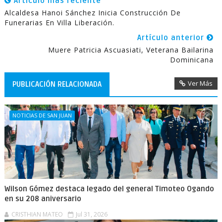
Artículo más reciente
Alcaldesa Hanoi Sánchez Inicia Construcción De
Funerarias En Villa Liberación.
Artículo anterior
Muere Patricia Ascuasiati, Veterana Bailarina
Dominicana
Ver Más
PUBLICACIÓN RELACIONADA
NOTICIAS DE SAN JUAN
Wilson Gómez destaca legado del general Timoteo Ogando
en su 208 aniversario
CRISTHIAN MATEO
Jul 31, 2026