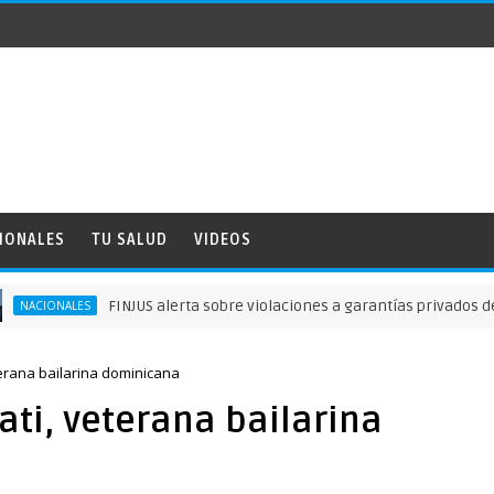
IONALES
TU SALUD
VIDEOS
FINJUS alerta sobre violaciones a garantías privados deliberta
NALES
terana bailarina dominicana
ati, veterana bailarina