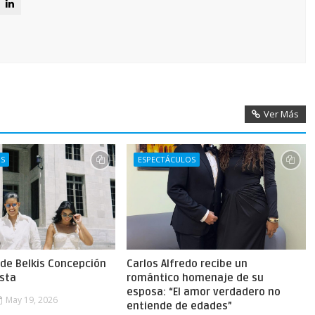
Ver Más
OS
ESPECTÁCULOS
 de Belkis Concepción
Carlos Alfredo recibe un
ista
romántico homenaje de su
esposa: “El amor verdadero no
May 19, 2026
entiende de edades”