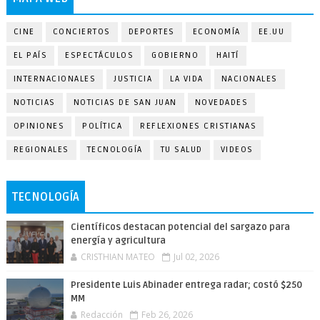
CINE
CONCIERTOS
DEPORTES
ECONOMÍA
EE.UU
EL PAÍS
ESPECTÁCULOS
GOBIERNO
HAITÍ
INTERNACIONALES
JUSTICIA
LA VIDA
NACIONALES
NOTICIAS
NOTICIAS DE SAN JUAN
NOVEDADES
OPINIONES
POLÍTICA
REFLEXIONES CRISTIANAS
REGIONALES
TECNOLOGÍA
TU SALUD
VIDEOS
TECNOLOGÍA
Científicos destacan potencial del sargazo para
energía y agricultura
CRISTHIAN MATEO
Jul 02, 2026
Presidente Luis Abinader entrega radar; costó $250
MM
Redacción
Feb 26, 2026