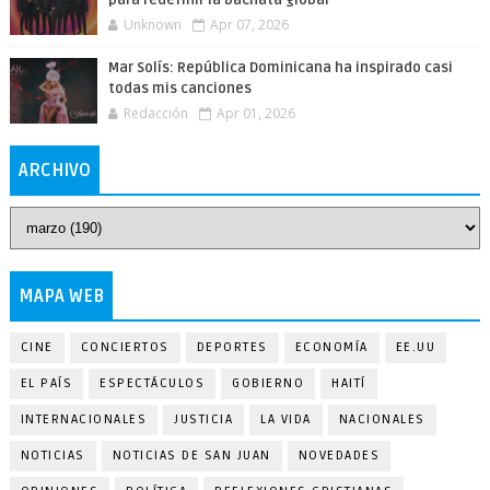
para redefinir la bachata global
Unknown
Apr 07, 2026
Mar Solís: República Dominicana ha inspirado casi
todas mis canciones
Redacción
Apr 01, 2026
ARCHIVO
MAPA WEB
CINE
CONCIERTOS
DEPORTES
ECONOMÍA
EE.UU
EL PAÍS
ESPECTÁCULOS
GOBIERNO
HAITÍ
INTERNACIONALES
JUSTICIA
LA VIDA
NACIONALES
NOTICIAS
NOTICIAS DE SAN JUAN
NOVEDADES