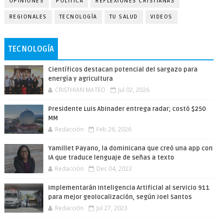
OPINIONES
POLÍTICA
REFLEXIONES CRISTIANAS
REGIONALES
TECNOLOGÍA
TU SALUD
VIDEOS
TECNOLOGÍA
Científicos destacan potencial del sargazo para
energía y agricultura
CRISTHIAN MATEO
Jul 02, 2026
Presidente Luis Abinader entrega radar; costó $250
MM
Redacción
Feb 26, 2026
Yamillet Payano, la dominicana que creó una app con
IA que traduce lenguaje de señas a texto
Redacción
Dec 04, 2023
Implementarán Inteligencia Artificial al servicio 911
para mejor geolocalización, según Joel Santos
Redacción
Jul 27, 2023