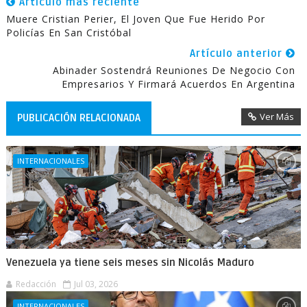
Artículo más reciente
Muere Cristian Perier, El Joven Que Fue Herido Por
Policías En San Cristóbal
Artículo anterior
Abinader Sostendrá Reuniones De Negocio Con
Empresarios Y Firmará Acuerdos En Argentina
Ver Más
PUBLICACIÓN RELACIONADA
INTERNACIONALES
Venezuela ya tiene seis meses sin Nicolás Maduro
Redacción
Jul 03, 2026
INTERNACIONALES