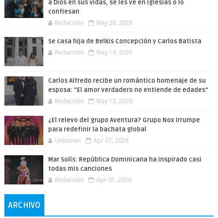
a Dios en sus vidas, se les ve en iglesias o lo
confiesan
Redacción
May 28, 2026
Se casa hija de Belkis Concepción y Carlos Batista
Redacción
May 19, 2026
Carlos Alfredo recibe un romántico homenaje de su
esposa: “El amor verdadero no entiende de edades”
Redacción
May 13, 2026
¿El relevo del grupo Aventura? Grupo Nox irrumpe
para redefinir la bachata global
Unknown
Apr 07, 2026
Mar Solís: República Dominicana ha inspirado casi
todas mis canciones
Redacción
Apr 01, 2026
ARCHIVO