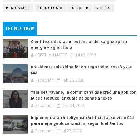
REGIONALES
TECNOLOGÍA
TU SALUD
VIDEOS
TECNOLOGÍA
Científicos destacan potencial del sargazo para
energía y agricultura
CRISTHIAN MATEO
Jul 02, 2026
Presidente Luis Abinader entrega radar; costó $250
MM
Redacción
Feb 26, 2026
Yamillet Payano, la dominicana que creó una app con
IA que traduce lenguaje de señas a texto
Redacción
Dec 04, 2023
Implementarán Inteligencia Artificial al servicio 911
para mejor geolocalización, según Joel Santos
Redacción
Jul 27, 2023