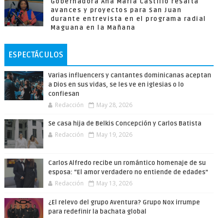
Gobernadora Ana María Castillo resalta
avances y proyectos para San Juan
durante entrevista en el programa radial
Maguana en la Mañana
ESPECTÁCULOS
Varias influencers y cantantes dominicanas aceptan
a Dios en sus vidas, se les ve en iglesias o lo
confiesan
Redacción
May 28, 2026
Se casa hija de Belkis Concepción y Carlos Batista
Redacción
May 19, 2026
Carlos Alfredo recibe un romántico homenaje de su
esposa: “El amor verdadero no entiende de edades”
Redacción
May 13, 2026
¿El relevo del grupo Aventura? Grupo Nox irrumpe
para redefinir la bachata global