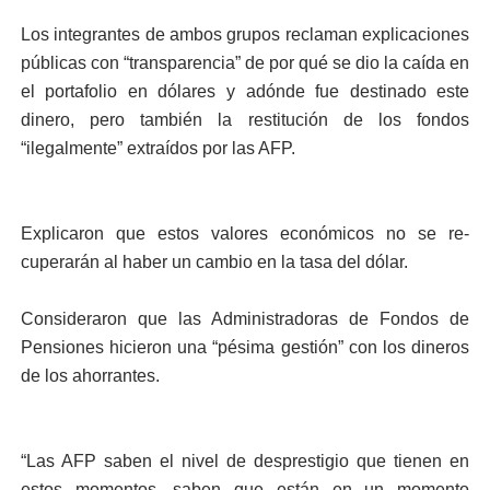
Los integrantes de ambos grupos reclaman explica­ciones
públicas con “trans­parencia” de por qué se dio la caída en
el portafolio en dólares y adónde fue desti­nado este
dinero, pero tam­bién la restitución de los fondos
“ilegalmente” ex­traídos por las AFP.
Explicaron que estos va­lores económicos no se re­
cuperarán al haber un cam­bio en la tasa del dólar.
Consideraron que las Administradoras de Fon­dos de
Pensiones hicieron una “pésima gestión” con los dineros
de los ahorran­tes.
“Las AFP saben el nivel de desprestigio que tienen en
estos momentos, saben que están en un momento