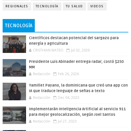
REGIONALES
TECNOLOGÍA
TU SALUD
VIDEOS
TECNOLOGÍA
Científicos destacan potencial del sargazo para
energía y agricultura
CRISTHIAN MATEO
Jul 02, 2026
Presidente Luis Abinader entrega radar; costó $250
MM
Redacción
Feb 26, 2026
Yamillet Payano, la dominicana que creó una app con
IA que traduce lenguaje de señas a texto
Redacción
Dec 04, 2023
Implementarán Inteligencia Artificial al servicio 911
para mejor geolocalización, según Joel Santos
Redacción
Jul 27, 2023