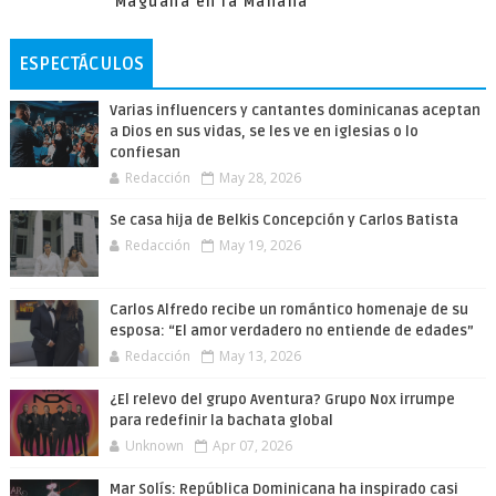
Maguana en la Mañana
ESPECTÁCULOS
Varias influencers y cantantes dominicanas aceptan
a Dios en sus vidas, se les ve en iglesias o lo
confiesan
Redacción
May 28, 2026
Se casa hija de Belkis Concepción y Carlos Batista
Redacción
May 19, 2026
Carlos Alfredo recibe un romántico homenaje de su
esposa: “El amor verdadero no entiende de edades”
Redacción
May 13, 2026
¿El relevo del grupo Aventura? Grupo Nox irrumpe
para redefinir la bachata global
Unknown
Apr 07, 2026
Mar Solís: República Dominicana ha inspirado casi