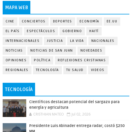
MAPA WEB
CINE
CONCIERTOS
DEPORTES
ECONOMÍA
EE.UU
EL PAÍS
ESPECTÁCULOS
GOBIERNO
HAITÍ
INTERNACIONALES
JUSTICIA
LA VIDA
NACIONALES
NOTICIAS
NOTICIAS DE SAN JUAN
NOVEDADES
OPINIONES
POLÍTICA
REFLEXIONES CRISTIANAS
REGIONALES
TECNOLOGÍA
TU SALUD
VIDEOS
TECNOLOGÍA
Científicos destacan potencial del sargazo para
energía y agricultura
CRISTHIAN MATEO
Jul 02, 2026
Presidente Luis Abinader entrega radar; costó $250
MM