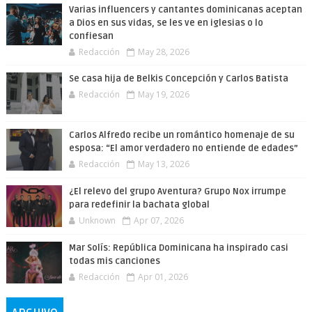
Varias influencers y cantantes dominicanas aceptan
a Dios en sus vidas, se les ve en iglesias o lo
confiesan
Redacción
May 28, 2026
Se casa hija de Belkis Concepción y Carlos Batista
Redacción
May 19, 2026
Carlos Alfredo recibe un romántico homenaje de su
esposa: “El amor verdadero no entiende de edades”
Redacción
May 13, 2026
¿El relevo del grupo Aventura? Grupo Nox irrumpe
para redefinir la bachata global
Unknown
Apr 07, 2026
Mar Solís: República Dominicana ha inspirado casi
todas mis canciones
Redacción
Apr 01, 2026