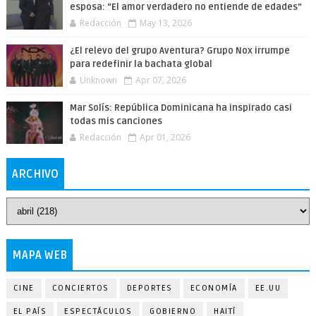
esposa: “El amor verdadero no entiende de edades”
Redacción
May 13, 2026
¿El relevo del grupo Aventura? Grupo Nox irrumpe
para redefinir la bachata global
Unknown
Apr 07, 2026
Mar Solís: República Dominicana ha inspirado casi
todas mis canciones
Redacción
Apr 01, 2026
ARCHIVO
MAPA WEB
CINE
CONCIERTOS
DEPORTES
ECONOMÍA
EE.UU
EL PAÍS
ESPECTÁCULOS
GOBIERNO
HAITÍ