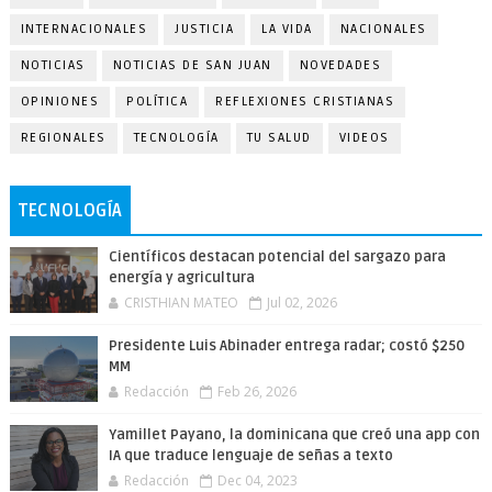
INTERNACIONALES
JUSTICIA
LA VIDA
NACIONALES
NOTICIAS
NOTICIAS DE SAN JUAN
NOVEDADES
OPINIONES
POLÍTICA
REFLEXIONES CRISTIANAS
REGIONALES
TECNOLOGÍA
TU SALUD
VIDEOS
TECNOLOGÍA
Científicos destacan potencial del sargazo para
energía y agricultura
CRISTHIAN MATEO
Jul 02, 2026
Presidente Luis Abinader entrega radar; costó $250
MM
Redacción
Feb 26, 2026
Yamillet Payano, la dominicana que creó una app con
IA que traduce lenguaje de señas a texto
Redacción
Dec 04, 2023