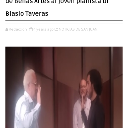
de Bellas Artes al joven pianista Di
Blasio Taveras
Redacción
4 years ago
NOTICIAS DE SAN JUAN,