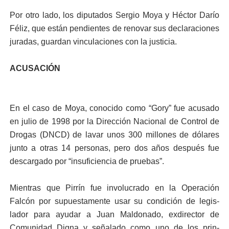
Por otro lado, los diputados Sergio Moya y Héctor Darío
Féliz, que están pendientes de renovar sus declaracio­nes
juradas, guardan vincu­laciones con la justicia.
ACUSACIÓN
En el caso de Moya, conocido como “Gory” fue acusado
en julio de 1998 por la Direc­ción Nacional de Con­trol de
Drogas (DN­CD) de lavar unos 300 millones de dólares
junto a otras 14 per­sonas, pero dos años después fue
descarga­do por “insuficiencia de pruebas”.
Mientras que Pirrín fue involucrado en la Operación
Falcón por supuestamente usar su condición de legis­
lador para ayudar a Juan Maldonado, ex­director de
Comuni­dad Digna y señalado como uno de los prin­