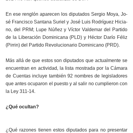
En ese renglón aparecen los diputados Sergio Moya, Jo­
sé Francisco Santana Suriel y José Luis Rodríguez Hicia­
no, del PRM; Lupe Núñez y Víctor Valdemar del Partido
de la Liberación Dominica­na (PLD) y Héctor Darío Fé­liz
(Pirrin) del Partido Re­volucionario Dominicano (PRD).
Más allá de que estos son diputados que actualmen­te se
encuentran en activi­dad, la lista mostrada por la Cámara
de Cuentas inclu­ye también 92 nombres de legisladores
que antes ocu­paron el puesto y al salir no cumplieron con
la Ley 311-14.
¿Qué ocultan?
¿Qué razones tienen estos diputados para no presen­tar