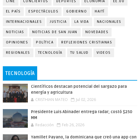
CINE
CONCIERTOS
DEPORTES
ECONOMÍA
EE.UU
EL PAÍS
ESPECTÁCULOS
GOBIERNO
HAITÍ
INTERNACIONALES
JUSTICIA
LA VIDA
NACIONALES
NOTICIAS
NOTICIAS DE SAN JUAN
NOVEDADES
OPINIONES
POLÍTICA
REFLEXIONES CRISTIANAS
REGIONALES
TECNOLOGÍA
TU SALUD
VIDEOS
TECNOLOGÍA
Científicos destacan potencial del sargazo para
energía y agricultura
CRISTHIAN MATEO
Jul 02, 2026
Presidente Luis Abinader entrega radar; costó $250
MM
Redacción
Feb 26, 2026
Yamillet Payano, la dominicana que creó una app con