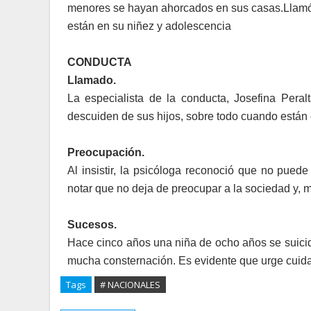
menores se hayan ahor­cados en sus casas.Llamó 
están en su niñez y adolescencia
CONDUCTA
Llamado.
La especialista de la con­ducta, Josefina Pera
descuiden de sus hijos, sobre todo cuando están 
Preocupación.
Al insistir, la psicóloga reconoció que no puede
notar que no deja de preocupar a la sociedad y, 
Sucesos.
Hace cinco años una ni­ña de ocho años se sui­c
mucha consternación. Es evi­dente que urge cuida
Tags
# NACIONALES