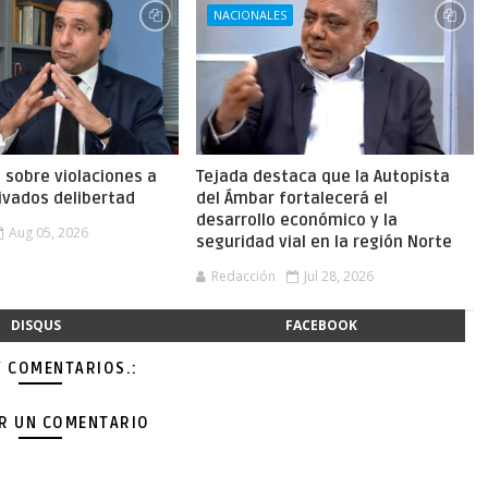
NACIONALES
a sobre violaciones a
Tejada destaca que la Autopista
ivados delibertad
del Ámbar fortalecerá el
desarrollo económico y la
Aug 05, 2026
seguridad vial en la región Norte
Redacción
Jul 28, 2026
DISQUS
FACEBOOK
Y COMENTARIOS.:
AR UN COMENTARIO