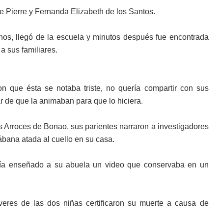
ne Pierre y Fernanda Elizabe­th de los Santos.
a­nos, llegó de la escuela y minutos después fue en­contrada
 sus familiares.
n que ésta se notaba triste, no quería compartir con sus
ar de que la animaban pa­ra que lo hiciera.
 Arroces de Bonao, sus pa­rientes narraron a investi­gadores
ábana atada al cuello en su casa.
bría enseñado a su abuela un video que conservaba en un
res de las dos niñas certifica­ron su muerte a causa de