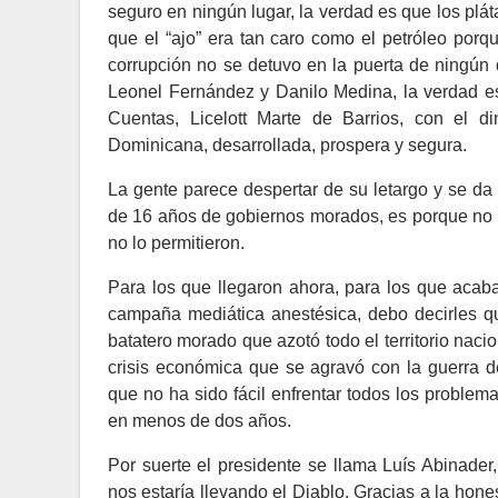
seguro en ningún lugar, la verdad es que los plát
que el “ajo” era tan caro como el petróleo porq
corrupción no se detuvo en la puerta de ningú
Leonel Fernández y Danilo Medina, la verdad es
Cuentas, Licelott Marte de Barrios, con el d
Dominicana, desarrollada, prospera y segura.
La gente parece despertar de su letargo y se da
de 16 años de gobiernos morados, es porque no h
no lo permitieron.
Para los que llegaron ahora, para los que acab
campaña mediática anestésica, debo decirles qu
batatero morado que azotó todo el territorio nac
crisis económica que se agravó con la guerra d
que no ha sido fácil enfrentar todos los proble
en menos de dos años.
Por suerte el presidente se llama Luís Abinade
nos estaría llevando el Diablo. Gracias a la hone