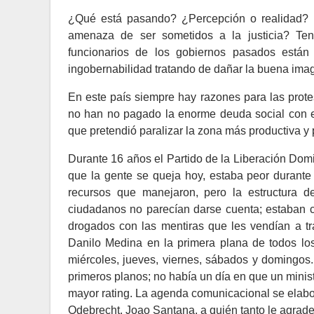
¿Qué está pasando? ¿Percepción o realidad? ¿A
amenaza de ser sometidos a la justicia? Ten
funcionarios de los gobiernos pasados están
ingobernabilidad tratando de dañar la buena imag
En este país siempre hay razones para las prot
no han no pagado la enorme deuda social con el
que pretendió paralizar la zona más productiva y p
Durante 16 años el Partido de la Liberación Domi
que la gente se queja hoy, estaba peor duran
recursos que manejaron, pero la estructura 
ciudadanos no parecían darse cuenta; estaban 
drogados con las mentiras que les vendían a tra
Danilo Medina en la primera plana de todos los
miércoles, jueves, viernes, sábados y domingos
primeros planos; no había un día en que un minist
mayor rating. La agenda comunicacional se elabo
Odebrecht, Joao Santana, a quién tanto le agrad