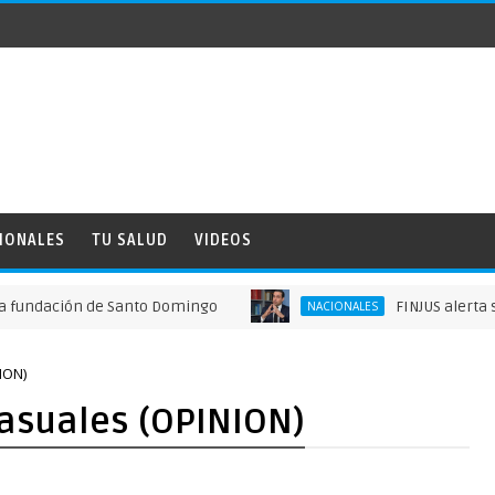
IONALES
TU SALUD
VIDEOS
ión de Santo Domingo
FINJUS alerta sobre viol
NACIONALES
ION)
casuales (OPINION)