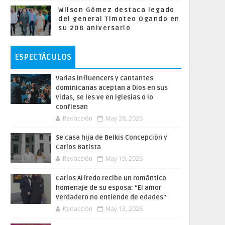
Wilson Gómez destaca legado
del general Timoteo Ogando en
su 208 aniversario
ESPECTÁCULOS
Varias influencers y cantantes
dominicanas aceptan a Dios en sus
vidas, se les ve en iglesias o lo
confiesan
Redacción
May 28, 2026
Se casa hija de Belkis Concepción y
Carlos Batista
Redacción
May 19, 2026
Carlos Alfredo recibe un romántico
homenaje de su esposa: “El amor
verdadero no entiende de edades”
Redacción
May 13, 2026