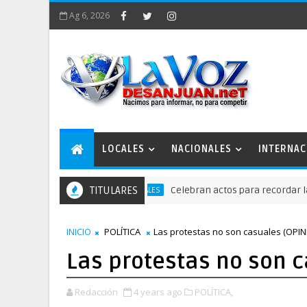
Ag 6, 2026
LOCALES
NACIONALES
INTERNAC
TITULARES
Celebran actos para recordar la fundac
NACIONALES
INICIO
POLÍTICA
Las protestas no son casuales (OPIN
Las protestas no son 
Redacción
4 years ago
POLÍTICA,