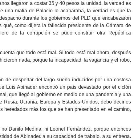
anos llegaron a costar 35 y 40 pesos la unidad, la verdad es
ue una mafia de Palacio lo acaparaba, la verdad es que la
n despacho durante los gobiernos del PLD que encabezaron
 qué, como dijera la fallecida presidente de la Cámara de
inero de la corrupción se pudo construir otra República
 cuenta que todo está mal. Si todo está mal ahora, después
icieron nada, porque la incapacidad, la vagancia y el robo,
an de despertar del largo sueño inducidos por una costosa
e Luís Abinader encontró un país devastado por el ciclón
ional, que llegó al gobierno en medio de una pandemia y una
e Rusia, Ucrania, Europa y Estados Unidos; debo decirles
mas heredados más los que se han presentado en el camino,
r, no Danilo Medina, ni Leonel Fernández, porque entonces
stidad de Abinader, a su capacidad de trabajo, a su entrega,