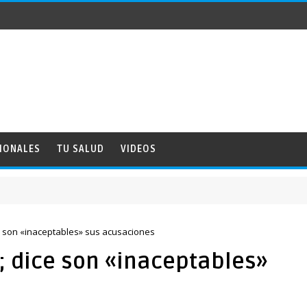
IONALES
TU SALUD
VIDEOS
ce son «inaceptables» sus acusaciones
; dice son «inaceptables»