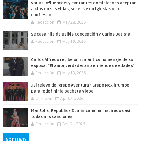
Varias influencers y cantantes dominicanas aceptan
a Dios en sus vidas, se les ve en iglesias o lo
confiesan
Redacción
May 28, 2026
Se casa hija de Belkis Concepción y Carlos Batista
Redacción
May 19, 2026
Carlos Alfredo recibe un romántico homenaje de su
esposa: “El amor verdadero no entiende de edades”
Redacción
May 13, 2026
¿El relevo del grupo Aventura? Grupo Nox irrumpe
para redefinir la bachata global
Unknown
Apr 07, 2026
Mar Solís: República Dominicana ha inspirado casi
todas mis canciones
Redacción
Apr 01, 2026
ARCHIVO