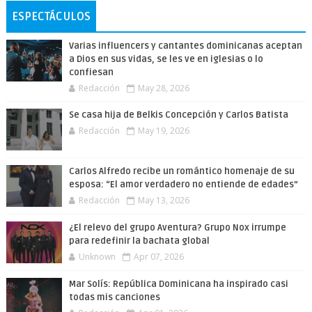
ESPECTÁCULOS
Varias influencers y cantantes dominicanas aceptan
a Dios en sus vidas, se les ve en iglesias o lo
confiesan
Redacción
May 28, 2026
Se casa hija de Belkis Concepción y Carlos Batista
Redacción
May 19, 2026
Carlos Alfredo recibe un romántico homenaje de su
esposa: “El amor verdadero no entiende de edades”
Redacción
May 13, 2026
¿El relevo del grupo Aventura? Grupo Nox irrumpe
para redefinir la bachata global
Unknown
Apr 07, 2026
Mar Solís: República Dominicana ha inspirado casi
todas mis canciones