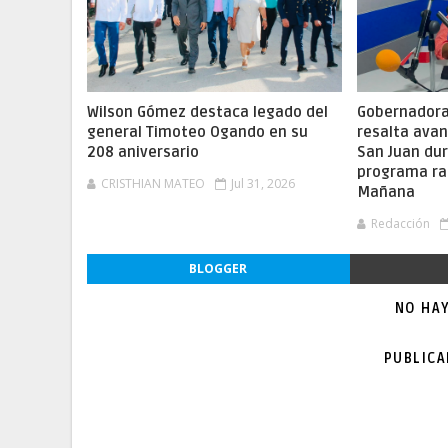
Wilson Gómez destaca legado del
Gobernadora 
general Timoteo Ogando en su
resalta ava
208 aniversario
San Juan dur
programa ra
CRISTHIAN MATEO
Jul 31, 2026
Mañana
Redacción
BLOGGER
NO HA
PUBLIC