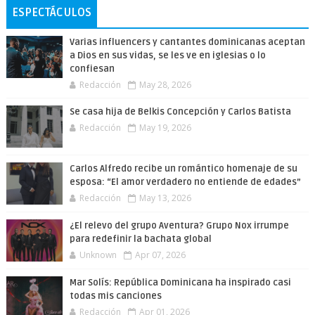
ESPECTÁCULOS
Varias influencers y cantantes dominicanas aceptan
a Dios en sus vidas, se les ve en iglesias o lo
confiesan
Redacción
May 28, 2026
Se casa hija de Belkis Concepción y Carlos Batista
Redacción
May 19, 2026
Carlos Alfredo recibe un romántico homenaje de su
esposa: “El amor verdadero no entiende de edades”
Redacción
May 13, 2026
¿El relevo del grupo Aventura? Grupo Nox irrumpe
para redefinir la bachata global
Unknown
Apr 07, 2026
Mar Solís: República Dominicana ha inspirado casi
todas mis canciones
Redacción
Apr 01, 2026