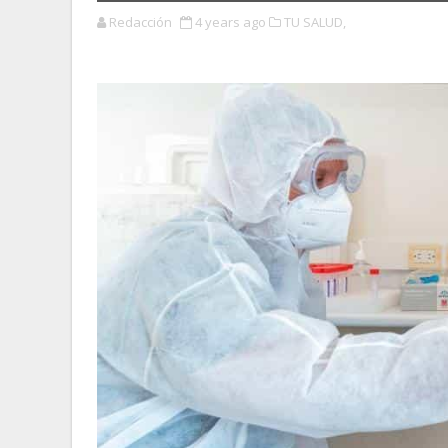
Redacción
4 years ago
TU SALUD,