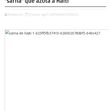
"sarna" que azota a Haití
Redacción
4 years ago
INTERNACIONALES,