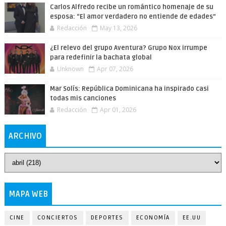
Carlos Alfredo recibe un romántico homenaje de su
esposa: “El amor verdadero no entiende de edades”
Redacción
May 13, 2026
¿El relevo del grupo Aventura? Grupo Nox irrumpe
para redefinir la bachata global
Unknown
Apr 07, 2026
Mar Solís: República Dominicana ha inspirado casi
todas mis canciones
Redacción
Apr 01, 2026
ARCHIVO
MAPA WEB
CINE
CONCIERTOS
DEPORTES
ECONOMÍA
EE.UU