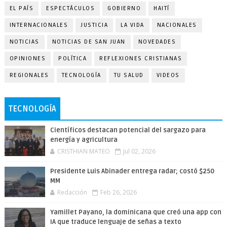
EL PAÍS
ESPECTÁCULOS
GOBIERNO
HAITÍ
INTERNACIONALES
JUSTICIA
LA VIDA
NACIONALES
NOTICIAS
NOTICIAS DE SAN JUAN
NOVEDADES
OPINIONES
POLÍTICA
REFLEXIONES CRISTIANAS
REGIONALES
TECNOLOGÍA
TU SALUD
VIDEOS
TECNOLOGÍA
Científicos destacan potencial del sargazo para
energía y agricultura
CRISTHIAN MATEO
Jul 02, 2026
Presidente Luis Abinader entrega radar; costó $250
MM
Redacción
Feb 26, 2026
Yamillet Payano, la dominicana que creó una app con
IA que traduce lenguaje de señas a texto