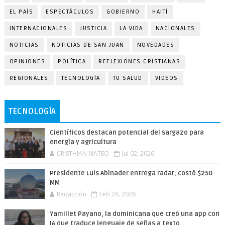
EL PAÍS
ESPECTÁCULOS
GOBIERNO
HAITÍ
INTERNACIONALES
JUSTICIA
LA VIDA
NACIONALES
NOTICIAS
NOTICIAS DE SAN JUAN
NOVEDADES
OPINIONES
POLÍTICA
REFLEXIONES CRISTIANAS
REGIONALES
TECNOLOGÍA
TU SALUD
VIDEOS
TECNOLOGÍA
Científicos destacan potencial del sargazo para
energía y agricultura
CRISTHIAN MATEO
Jul 02, 2026
Presidente Luis Abinader entrega radar; costó $250
MM
Redacción
Feb 26, 2026
Yamillet Payano, la dominicana que creó una app con
IA que traduce lenguaje de señas a texto