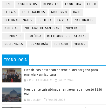
CINE
CONCIERTOS
DEPORTES
ECONOMÍA
EE.UU
EL PAÍS
ESPECTÁCULOS
GOBIERNO
HAITÍ
INTERNACIONALES
JUSTICIA
LA VIDA
NACIONALES
NOTICIAS
NOTICIAS DE SAN JUAN
NOVEDADES
OPINIONES
POLÍTICA
REFLEXIONES CRISTIANAS
REGIONALES
TECNOLOGÍA
TU SALUD
VIDEOS
TECNOLOGÍA
Científicos destacan potencial del sargazo para
energía y agricultura
CRISTHIAN MATEO
Jul 02, 2026
Presidente Luis Abinader entrega radar; costó $250
MM
Redacción
Feb 26, 2026