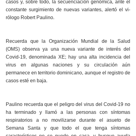
casos y, so­bre todo, la secuenciación genómica, ante el
cons­tante surgimiento de nue­vas variantes, alertó el vi­
rólogo Robert Paulino.
Recuerda que la Orga­nización Mundial de la Sa­lud
(OMS) observa ya una nueva variante de interés del
Covid-19, denomina­da XE; hay una alta inciden­cia del
virus en algunas na­ciones y su circulación aún
permanece en territorio do­minicano, aunque el registro de
casos esté en baja.
Paulino recuerda que el peligro del virus del Co­vid-19 no
ha terminado y llamó a las personas con síntomas
respiratorios a no movilizarse durante el asueto de
Semana Santa y que todo el que tenga sín­tomas
característicos no se quede en casa, y busque ayuda