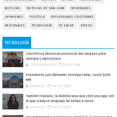
NOTICIAS
NOTICIAS DE SAN JUAN
NOVEDADES
OPINIONES
POLÍTICA
REFLEXIONES CRISTIANAS
REGIONALES
TECNOLOGÍA
TU SALUD
VIDEOS
TECNOLOGÍA
Científicos destacan potencial del sargazo para
energía y agricultura
CRISTHIAN MATEO
Jul 02, 2026
Presidente Luis Abinader entrega radar; costó $250
MM
Redacción
Feb 26, 2026
Yamillet Payano, la dominicana que creó una app con
IA que traduce lenguaje de señas a texto
Redacción
Dec 04, 2023