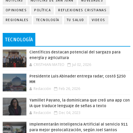
NOTICIAS
NOTICIAS DE SAN JUAN
NOVEDADES
OPINIONES
POLÍTICA
REFLEXIONES CRISTIANAS
REGIONALES
TECNOLOGÍA
TU SALUD
VIDEOS
TECNOLOGÍA
Científicos destacan potencial del sargazo para
energía y agricultura
CRISTHIAN MATEO
Jul 02, 2026
Presidente Luis Abinader entrega radar; costó $250
MM
Redacción
Feb 26, 2026
Yamillet Payano, la dominicana que creó una app con
IA que traduce lenguaje de señas a texto
Redacción
Dec 04, 2023
Implementarán Inteligencia Artificial al servicio 911
para mejor geolocalización, según Joel Santos