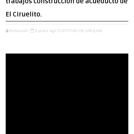
trabajos construccion de acueducto de
El Ciruelito.
Redacción
4 years ago
NOTICIAS DE SAN JUAN,