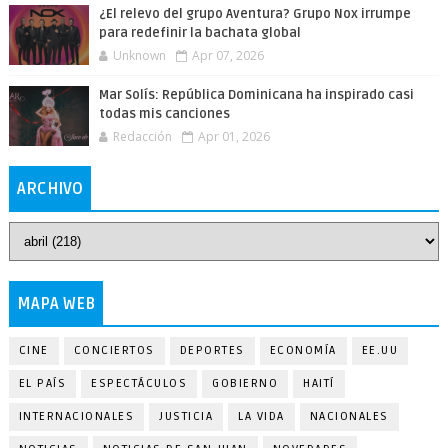
¿El relevo del grupo Aventura? Grupo Nox irrumpe
para redefinir la bachata global
Unknown
Apr 07, 2026
Mar Solís: República Dominicana ha inspirado casi
todas mis canciones
Redacción
Apr 01, 2026
ARCHIVO
MAPA WEB
CINE
CONCIERTOS
DEPORTES
ECONOMÍA
EE.UU
EL PAÍS
ESPECTÁCULOS
GOBIERNO
HAITÍ
INTERNACIONALES
JUSTICIA
LA VIDA
NACIONALES