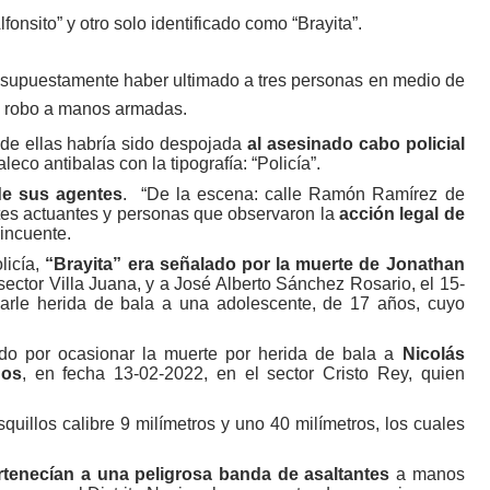
onsito” y otro solo identificado como “Brayita”.
r supuestamente haber ultimado a tres personas en medio de
e robo a manos armadas.
de ellas habría sido despojada
al asesinado cabo policial
leco antibalas con la tipografía: “Policía”.
de sus agentes
. “De la escena: calle Ramón Ramírez de
ntes actuantes y personas que observaron la
acción legal de
lincuente.
olicía,
“Brayita”
era señalado por la muerte de Jonathan
sector Villa Juana, y a José Alberto Sánchez Rosario, el 15-
arle herida de bala a una adolescente, de 17 años, cuyo
o por ocasionar la muerte por herida de bala a
Nicolás
ños
, en fecha 13-02-2022, en el sector Cristo Rey, quien
quillos calibre 9 milímetros y uno 40 milímetros, los cuales
rtenecían a una peligrosa banda de asaltantes
a manos