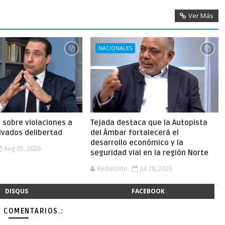
Ver Más
NACIONALES
a sobre violaciones a
Tejada destaca que la Autopista
ivados delibertad
del Ámbar fortalecerá el
desarrollo económico y la
Aug 05, 2026
seguridad vial en la región Norte
Redacción
Jul 28, 2026
DISQUS
FACEBOOK
Y COMENTARIOS.: