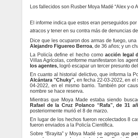
Los fallecidos son Rusber Moya Madé “Alex y-o Alf
El informe indica que estos eran perseguidos po
atracos y tener en su contra más de denuncias d
Dice que les ocuparon dos armas de fuego, una 
Alejandro Figuereo Berroa
, de 36 años; y un cha
La Policía define el hecho como
acción legal 
Villas Agrícolas, conforme manifestaron los age
los agentes,
logró escapar un tercer presunto de
En cuanto al historial delictivo, que informa la P
Alcántara “Chuky”,
en fecha 22-03-2022, en el 
04-2022, en el mismo barrio. También por caus
nombre se hace reserva.
Mientras que Moya Made estaba siendo buscad
Rafael de la Cruz Polanco “Rafa”, de 31 a
posteriormente murió el 8 de marzo.
En lugar de los hechos fueron recolectados 8 cas
fueron enviados a la Policía Científica.
Sobre “Brayita” y Moya Madé se agrega que
pe