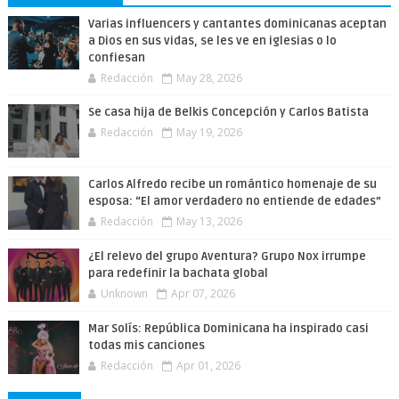
Varias influencers y cantantes dominicanas aceptan
a Dios en sus vidas, se les ve en iglesias o lo
confiesan
Redacción
May 28, 2026
Se casa hija de Belkis Concepción y Carlos Batista
Redacción
May 19, 2026
Carlos Alfredo recibe un romántico homenaje de su
esposa: “El amor verdadero no entiende de edades”
Redacción
May 13, 2026
¿El relevo del grupo Aventura? Grupo Nox irrumpe
para redefinir la bachata global
Unknown
Apr 07, 2026
Mar Solís: República Dominicana ha inspirado casi
todas mis canciones
Redacción
Apr 01, 2026