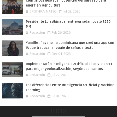
Científicos destacan potencial del sargazo para
energía y agricultura
CRISTHIAN MATEO
Jul 02, 2026
Presidente Luis Abinader entrega radar; costó $250
MM
Redacción
Feb 26, 2026
Yamillet Payano, la dominicana que creó una app con
IA que traduce lenguaje de señas a texto
Redacción
Dec 04, 2023
Implementarán Inteligencia Artificial al servicio 911
para mejor geolocalización, según Joel Santos
Redacción
Jul 27, 2023
Las diferencias entre Inteligencia Artificial y Machine
Learning
Redacción
Jul 01, 2023
INICIO