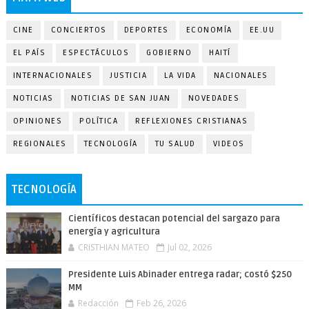
CINE
CONCIERTOS
DEPORTES
ECONOMÍA
EE.UU
EL PAÍS
ESPECTÁCULOS
GOBIERNO
HAITÍ
INTERNACIONALES
JUSTICIA
LA VIDA
NACIONALES
NOTICIAS
NOTICIAS DE SAN JUAN
NOVEDADES
OPINIONES
POLÍTICA
REFLEXIONES CRISTIANAS
REGIONALES
TECNOLOGÍA
TU SALUD
VIDEOS
TECNOLOGÍA
Científicos destacan potencial del sargazo para
energía y agricultura
CRISTHIAN MATEO
Jul 02, 2026
Presidente Luis Abinader entrega radar; costó $250
MM
Redacción
Feb 26, 2026