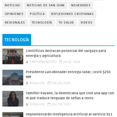
NOTICIAS
NOTICIAS DE SAN JUAN
NOVEDADES
OPINIONES
POLÍTICA
REFLEXIONES CRISTIANAS
REGIONALES
TECNOLOGÍA
TU SALUD
VIDEOS
TECNOLOGÍA
Científicos destacan potencial del sargazo para
energía y agricultura
CRISTHIAN MATEO
Jul 02, 2026
Presidente Luis Abinader entrega radar; costó $250
MM
Redacción
Feb 26, 2026
Yamillet Payano, la dominicana que creó una app con
IA que traduce lenguaje de señas a texto
Redacción
Dec 04, 2023
Implementarán Inteligencia Artificial al servicio 911