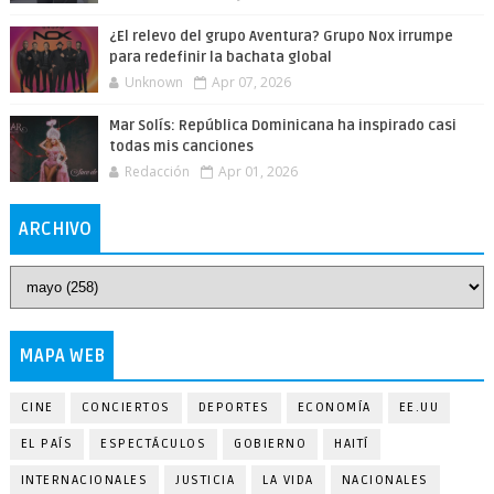
¿El relevo del grupo Aventura? Grupo Nox irrumpe
para redefinir la bachata global
Unknown
Apr 07, 2026
Mar Solís: República Dominicana ha inspirado casi
todas mis canciones
Redacción
Apr 01, 2026
ARCHIVO
MAPA WEB
CINE
CONCIERTOS
DEPORTES
ECONOMÍA
EE.UU
EL PAÍS
ESPECTÁCULOS
GOBIERNO
HAITÍ
INTERNACIONALES
JUSTICIA
LA VIDA
NACIONALES